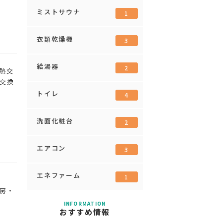
ミストサウナ
1
衣類乾燥機
3
給湯器
2
熱交
交換
トイレ
4
洗面化粧台
2
エアコン
3
エネファーム
1
房・
INFORMATION
おすすめ情報