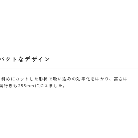
パクトなデザイン
を斜めにカットした形状で吸い込みの効率化をはかり、高さは
、奥行きも255mmに抑えました。