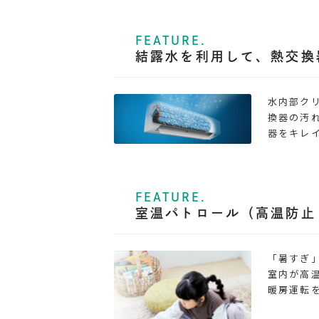
FEATURE.
結露水を利用して、熱交換
水内部ク
換器の汚
器をキレ
FEATURE.
室温パトロール（高温防止
「暑すぎ
室内が高
暖房運転