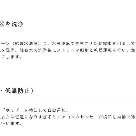
器を洗浄
リーン（結露水洗浄）は、冷房運転で発生させた結露水を利用して
れを洗浄。結露水で洗浄後にストリーマ照射と乾燥運転を行い、熱
イにします。
・低温防止）
」「寒すぎ」を検知して自動運転。
温または低温になりすぎるとエアコンのセンサーが検知し自動で冷
を行います。