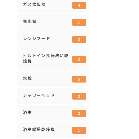
ガス炊飯器
4
無水鍋
1
レンジフード
3
ビルトイン食器洗い乾
2
燥機
水栓
5
シャワーヘッド
2
浴室
2
浴室暖房乾燥機
1