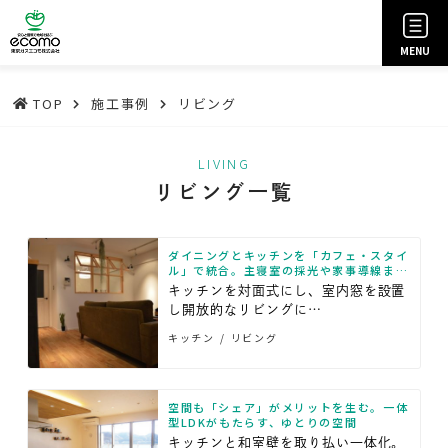
MENU
TOP
施工事例
リビング
LIVING
リビング一覧
ダイニングとキッチンを「カフェ・スタイ
ル」で統合。主寝室の採光や家事導線まで
まとめて改善に成功
キッチンを対面式にし、室内窓を設置
し開放的なリビングに…
キッチン
リビング
空間も「シェア」がメリットを生む。一体
型LDKがもたらす、ゆとりの空間
キッチンと和室壁を取り払い一体化。