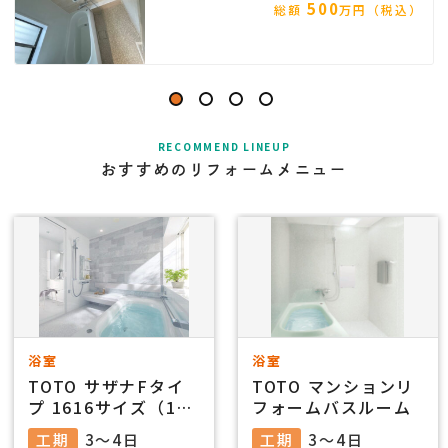
500
総額
万円（税込）
RECOMMEND LINEUP
おすすめのリフォームメニュー
浴室
浴室
TOTO サザナFタイ
TOTO マンションリ
プ 1616サイズ（1
フォームバスルーム
坪）
工期
3～4日
工期
3～4日