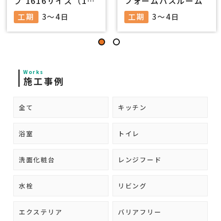
プ 1616サイズ（1
フォームバスルーム
坪）
工期
3～4日
工期
3～4日
Works
施工事例
全て
キッチン
浴室
トイレ
洗面化粧台
レンジフード
水栓
リビング
エクステリア
バリアフリー